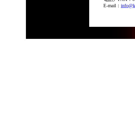
E-mail：
info@k