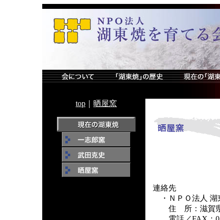
top
｜
晒屋窯
連絡先
・ＮＰＯ法人 湖
住 所：滋賀県
電話／FAX：0749